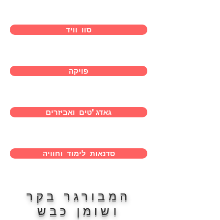
סוו וויד
פויקה
גאדג'טים ואביזרים
סדנאות לימוד וחוויה
המבורגר בקר
ושומן כבש