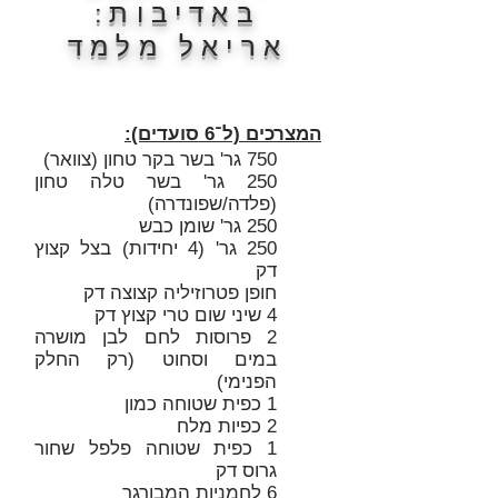
באדיבות:
אריאל מלמד
המצרכים (ל־6 סועדים):
750 גר' בשר בקר טחון (צוואר)
250 גר' בשר טלה טחון
(פלדה/שפונדרה)
250 גר' שומן כבש
250 גר' (4 יחידות) בצל קצוץ
דק
חופן פטרוזיליה קצוצה דק
4 שיני שום טרי קצוץ דק
2 פרוסות לחם לבן מושרה
במים וסחוט (רק החלק
הפנימי)
1 כפית שטוחה כמון
2 כפיות מלח
1 כפית שטוחה פלפל שחור
גרוס דק
6 לחמניות המבורגר