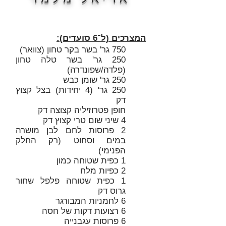
המצרכים (ל־6 סועדים):
750 גר' בשר בקר טחון (צוואר)
250 גר' בשר טלה טחון
(פלדה/שפונדרה)
250 גר' שומן כבש
250 גר' (4 יחידות) בצל קצוץ
דק
חופן פטרוזיליה קצוצה דק
4 שיני שום טרי קצוץ דק
2 פרוסות לחם לבן מושרה
במים וסחוט (רק החלק
הפנימי)
1 כפית שטוחה כמון
2 כפיות מלח
1 כפית שטוחה פלפל שחור
גרוס דק
6 לחמניות המבורגר
6 רצועות דקות של חסה
6 פרוסות עגבנייה