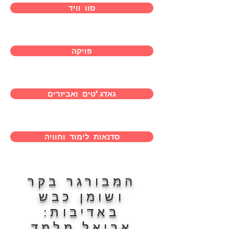
סוו וויד
פויקה
גאדג'טים ואביזרים
סדנאות לימוד וחוויה
המבורגר בקר
ושומן כבש
באדיבות:
אריאל מלמד