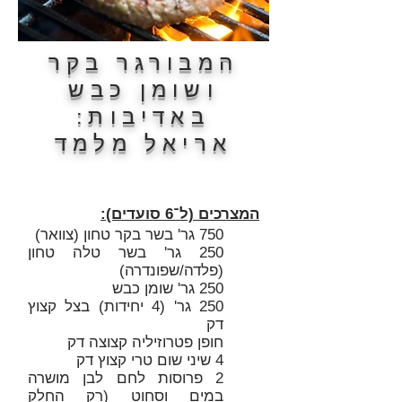
המבורגר בקר
ושומן כבש
באדיבות:
אריאל מלמד
המצרכים (ל־6 סועדים):
750 גר' בשר בקר טחון (צוואר)
250 גר' בשר טלה טחון
(פלדה/שפונדרה)
250 גר' שומן כבש
250 גר' (4 יחידות) בצל קצוץ
דק
חופן פטרוזיליה קצוצה דק
4 שיני שום טרי קצוץ דק
2 פרוסות לחם לבן מושרה
במים וסחוט (רק החלק