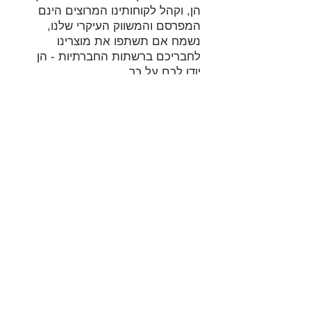
הן, וקהל לקוחותינו המרוצים הינם
המפרסם והמשווק העיקרי שלנו,
נשמח אם תשתפו את מוצרינו
לחבריכם ברשתות החברתיות - הן
יודו לכם על כך.
ציוד להכנת נקניקיות
ציוד להכנת ביף ג'רקי
ציוד להכנת המבורגרים
© 2023 by GOOD TO EAT. Proudly created
with
Wix.com