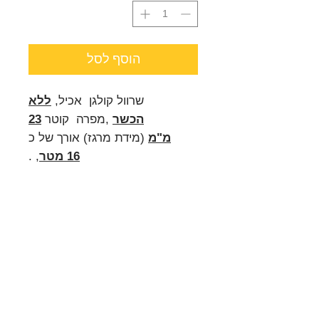
הוסף לסל
שרוול קולגן אכיל,
ללא
ה
כ
שר
,מפרה קוטר
23
מ"מ
(מידת מרגז) אורך של כ
16
מ
טר
, .
השרוול כמובן אכיל מותאם לצלייה
על האש (מנגל פחמים \ גז \
חשמלי) וכמובן גם לטיגון במחבת
או פלנצ'ה.
איכות ללא פשרות (ראה הסבר
באתר לגבי "קלוגן")
מומלץ לראות סרטון באתר על
אופן הכנת הנקניקיות.