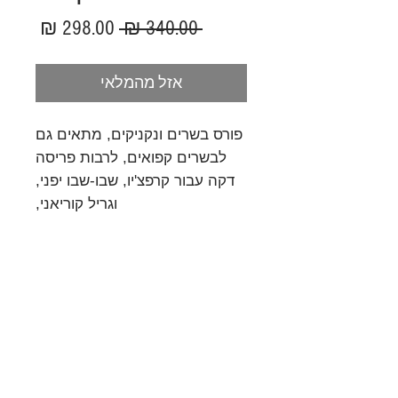
מחיר
מחיר
 ‏340.00 ‏₪ 
רגיל
מבצע
אזל מהמלאי
פורס בשרים ונקניקים, מתאים גם
לבשרים קפואים, לרבות פריסה
דקה עבור קרפצ'יו, שבו-שבו יפני,
וגריל קוריאני,
המכשיר בנוי באופן רובוסטי וכולל
להב חליפית נוספת, משחיז
סכינים ושקיות אחסון לפריסה.
מומלץ מאוד.
© 2023 by GOOD TO EAT. Proudly created